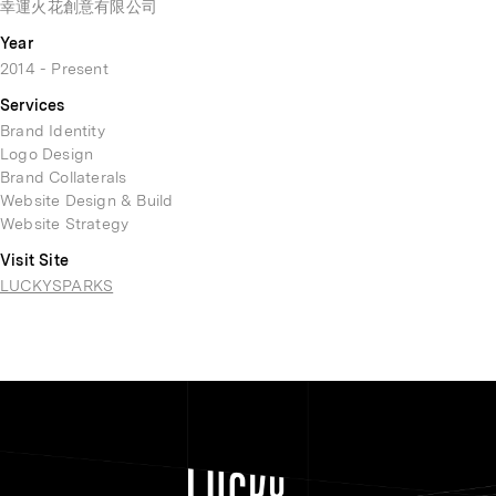
幸運火花創意有限公司
Year
2014 - Present
Services
Brand Identity
Logo Design
Brand Collaterals
Website Design & Build
Website Strategy
Visit Site
LUCKYSPARKS