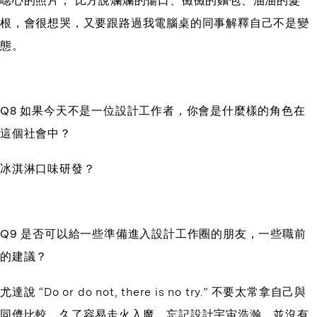
噁心的照片， 比方說爛爛的傷口、黴黴的麵包、油油的髮
根，會很想哭，又要跟路過我電腦桌的同事解釋自己不是變
態。
Q8 如果今天不是一位設計工作者，你會是什麼樣的角色在
這個社會中？
冰淇淋口味研發？
Q9 是否可以給一些準備進入設計工作圈的朋友，一些職前
的建議？
尤達說 “Do or do not, there is no try.” 不要太常拿自己與
同儕比較，久了容易走火入魔，忘記設計宇宙浩瀚，並沒有