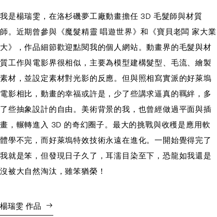
我是楊瑞雯，在洛杉磯夢工廠動畫擔任 3D 毛髮師與材質
師。近期曾參與《魔髮精靈 唱遊世界》和《寶貝老闆 家大業
大》，作品細節歡迎點閱我的個人網站。動畫界的毛髮與材
質工作與電影界很相似，主要為模型建構髮型、毛流、繪製
素材，並設定素材對光影的反應。但與照相寫實派的好萊塢
電影相比，動畫的幸福或許是，少了些講求逼真的羈絆，多
了些抽象設計的自由。美術背景的我，也曾經做過平面與插
畫，輾轉進入 3D 的奇幻圈子。最大的挑戰與收穫是應用軟
體學不完，而好萊塢特效技術永遠在進化。一開始覺得完了
我就是笨，但發現日子久了，耳濡目染至下，恐龍如我還是
沒被大自然淘汰，雖笨猶榮！
楊瑞雯 作品