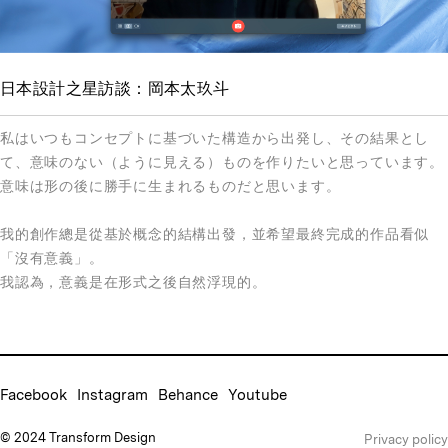
日本設計之星訪談：岡本太玖斗
私はいつもコンセプトに基づいた構造から出発し、その結果とし
て、意味のない（ように見える）ものを作りたいと思っています。
意味は形の後に勝手に生まれるものだと思います。
我的創作總是從基於概念的結構出發，並希望最終完成的作品看似
「沒有意義」。
我認為，意義是在形式之後自然浮現的。
Facebook
Instagram
Behance
Youtube
© 2024 Transform Design
Privacy policy