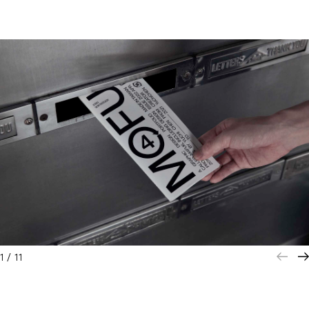
1
/
11