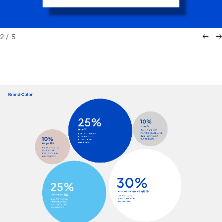
2
/
5