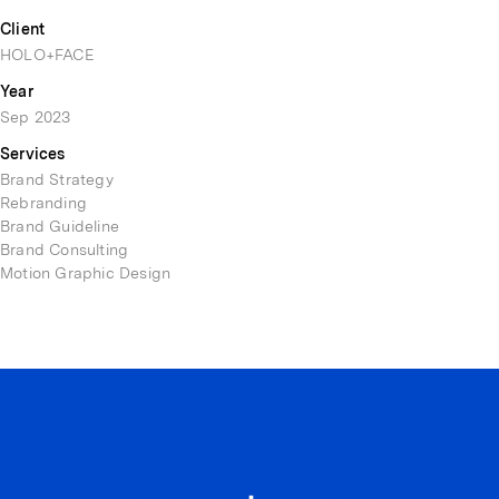
Client
HOLO+FACE
Year
Sep 2023
Services
Brand Strategy
Rebranding
Brand Guideline
Brand Consulting
Motion Graphic Design