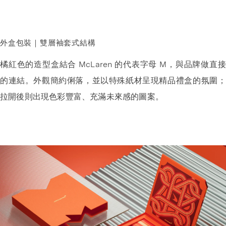
外盒包裝｜雙層袖套式結構
橘紅色的造型盒結合 McLaren 的代表字母 M，與品牌做直接
的連結。外觀簡約俐落，並以特殊紙材呈現精品禮盒的氛圍；
拉開後則出現色彩豐富、充滿未來感的圖案。