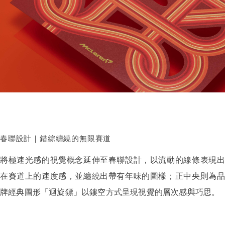
春聯設計｜錯綜纏繞的無限賽道
將極速光感的視覺概念延伸至春聯設計，以流動的線條表現出
在賽道上的速度感，並纏繞出帶有年味的圖樣；正中央則為品
牌經典圖形「迴旋鏢」以鏤空方式呈現視覺的層次感與巧思。