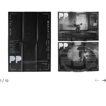
1
/
10