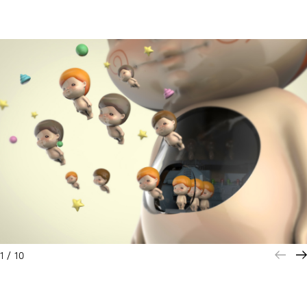
1
/
10